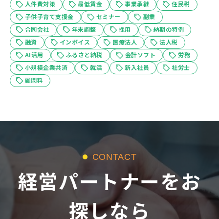
人件費対策
最低賃金
事業承継
住民税
子供子育て支援金
セミナー
副業
合同会社
年末調整
採用
納期の特例
融資
インボイス
医療法人
法人税
AI活用
ふるさと納税
会計ソフト
労務
小規模企業共済
就活
新入社員
社労士
顧問料
CONTACT
経営パートナーをお
探しなら