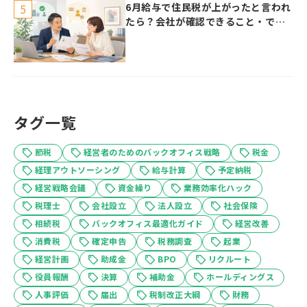
6月給与で住民税が上がったと言われ
たら？会社が確認できること・でき
ないこと
タグ一覧
節税
経営者のためのバックオフィス戦略
税金
経理アウトソーシング
給与計算
予定納税
経営戦略会議
資金繰り
業務効率化ハック
税理士
会社設立
法人設立
社会保険
相続税
バックオフィス最適化ガイド
経営改善
消費税
確定申告
税務調査
起業
経営計画
助成金
BPO
リクルート
役員報酬
決算
補助金
ホールディングス
人事評価
届出
税制改正大綱
財務