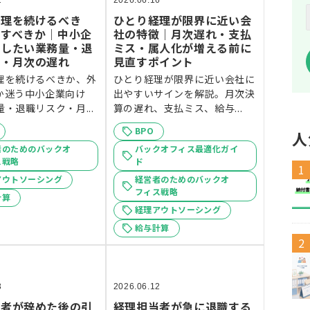
2
2026.06.16
経理を続けるべき
ひとり経理が限界に近い会
注すべきか｜中小企
社の特徴｜月次遅れ・支払
断したい業務量・退
ミス・属人化が増える前に
ク・月次の遅れ
見直すポイント
理を続けるべきか、外
ひとり経理が限界に近い会社に
か迷う中小企業向け
出やすいサインを解説。月次決
・退職リスク・月...
算の遅れ、支払ミス、給与...
BPO
人
者のためのバックオ
バックオフィス最適化ガイ
ス戦略
ド
アウトソーシング
経営者のためのバックオ
フィス戦略
計算
経理アウトソーシング
給与計算
3
2026.06.12
当者が辞めた後の引
経理担当者が急に退職する