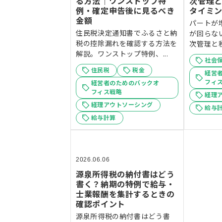
る方法｜ワンストップ特
次管理
例・確定申告後に見るべき
タイミ
金額
パートが
住民税決定通知書でふるさと納
が回らな
税の控除漏れを確認する方法を
次管理と税
解説。ワンストップ特例、...
社会
住民税
税金
経営
フィ
経営者のためのバックオ
フィス戦略
経理
経理アウトソーシング
給与
給与計算
2026.06.06
源泉所得税の納付書はどう
書く？納期の特例で給与・
士業報酬を集計するときの
確認ポイント
源泉所得税の納付書はどう書