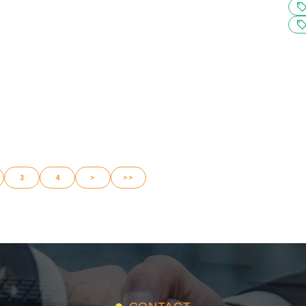
3
4
>
>>