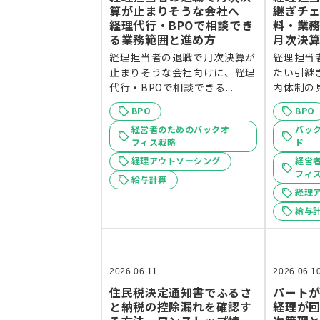
算が止まりそうな会社へ｜
継ぎチ
経理代行・BPOで相談でき
料・業
る業務範囲と進め方
月次決
経理担当者の退職で月次決算が
経理担当
止まりそうな会社向けに、経理
たい引継
代行・BPOで相談できる...
内体制の見
BPO
BPO
経営者のためのバックオ
バッ
フィス戦略
ド
経理アウトソーシング
経営
フィ
給与計算
経理
給与
2026.06.11
2026.06.1
住民税決定通知書でふるさ
パート
と納税の控除漏れを確認す
経理が