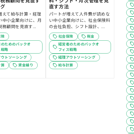
と税務顧問を見直す
料・シフト・月次管理を見
ング
直す方法
増えて給与計算・経理
パートが増えて人件費が読めな
い中小企業向けに、月
い中小企業向けに、社会保険料
務顧問を見直す...
の会社負担、シフト設計、...
保険
社会保険
税金
者のためのバックオ
経営者のためのバックオ
ス戦略
フィス戦略
アウトソーシング
経理アウトソーシング
計算
資金繰り
給与計算