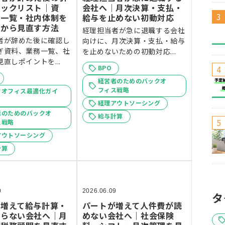
ェックリスト｜資
会社へ｜月次決算・支払・
務一覧・社内体制を
給与を止めない初動対応
算から見直す方法
経理担当者が急に退職する会社
者が辞めた後に確認し
向けに、月次決算・支払・給与
ぎ資料、業務一覧、社
を止めないための初動対応...
直しポイントを...
BPO
経営者のためのバックオ
フィス戦略
クオフィス最適化ガイ
経理アウトソーシング
者のためのバックオ
給与計算
ス戦略
アウトソーシング
計算
0
2026.06.09
タ
が増えて給与計算・
パートが増えて人件費が読
回らない会社へ｜月
めない会社へ｜社会保険