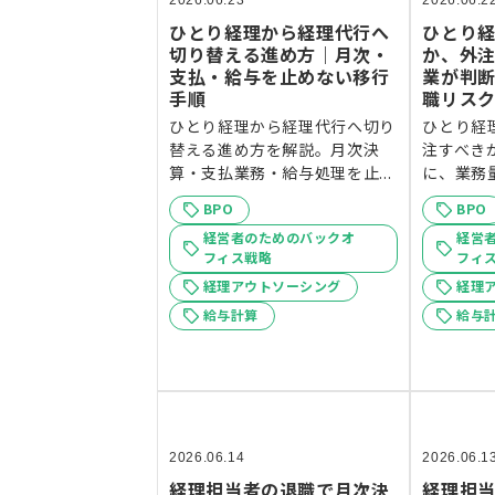
2026.06.23
2026.06.2
ひとり経理から経理代行へ
ひとり
切り替える進め方｜月次・
か、外
支払・給与を止めない移行
業が判
手順
職リス
ひとり経理から経理代行へ切り
ひとり経
替える進め方を解説。月次決
注すべき
算・支払業務・給与処理を止...
に、業務量
BPO
BPO
経営者のためのバックオ
経営
フィス戦略
フィ
経理アウトソーシング
経理
給与計算
給与
2026.06.14
2026.06.1
経理担当者の退職で月次決
経理担