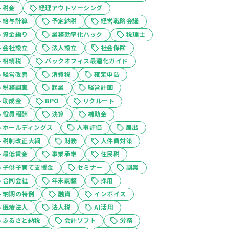
税金
経理アウトソーシング
給与計算
予定納税
経営戦略会議
資金繰り
業務効率化ハック
税理士
会社設立
法人設立
社会保険
相続税
バックオフィス最適化ガイド
経営改善
消費税
確定申告
税務調査
起業
経営計画
助成金
BPO
リクルート
役員報酬
決算
補助金
ホールディングス
人事評価
届出
税制改正大綱
財務
人件費対策
最低賃金
事業承継
住民税
子供子育て支援金
セミナー
副業
合同会社
年末調整
採用
納期の特例
融資
インボイス
医療法人
法人税
AI活用
ふるさと納税
会計ソフト
労務