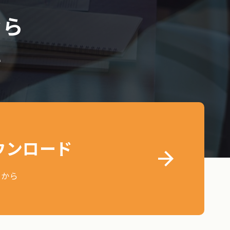
なら
い
ウンロード
らから