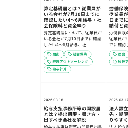
2026.05.19
2026.05.1
算定基礎届とは？従業員が
労働保
いる会社が7月10日までに
従業員が
確認したい4〜6月給与・社
日まで
会保険料と資金繰り
納付と
算定基礎届について、従業員が
労働保険
いる会社が7月10日までに確認
従業員が
したい4〜6月給与、社...
でに確認し
届出
社会保険
届出
経理アウトソーシング
経理
給与計算
2026.03.18
2026.03.1
給与支払事務所等の開設届
法人設
とは？提出期限・書き方・
先・期
出すべき会社を解説
りやす
給与支払事務所等の開設届出書
法人設立