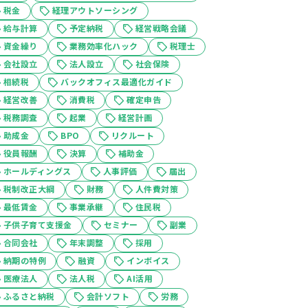
税金
経理アウトソーシング
給与計算
予定納税
経営戦略会議
資金繰り
業務効率化ハック
税理士
会社設立
法人設立
社会保険
相続税
バックオフィス最適化ガイド
経営改善
消費税
確定申告
税務調査
起業
経営計画
助成金
BPO
リクルート
役員報酬
決算
補助金
ホールディングス
人事評価
届出
税制改正大綱
財務
人件費対策
最低賃金
事業承継
住民税
子供子育て支援金
セミナー
副業
合同会社
年末調整
採用
納期の特例
融資
インボイス
医療法人
法人税
AI活用
ふるさと納税
会計ソフト
労務