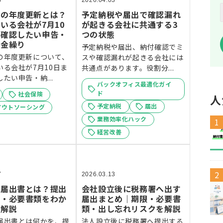
8
2026.04.03
険の年度更新とは？
予定納税や届出で確認漏れ
いる会社が7月10
が起きる会社に共通する3
に確認したい申告・
つの状態
資金繰り
予定納税や届出、納付確認でミ
の年度更新について、
スや確認漏れが起きる会社には
いる会社が7月10日ま
共通点があります。役割分...
たい申告・納...
バックオフィス最適化ガイ
ド
社会保険
人
予定納税
届出
アウトソーシング
業務効率化ハック
経営改善
7
2026.03.13
立届出書とは？提出
会社設立後に税務署へ出す
限・必要書類をわか
届出まとめ｜期限・必要書
く解説
類・出し忘れリスクを解説
届出書とは何かを、提
法人設立後に税務署へ提出する