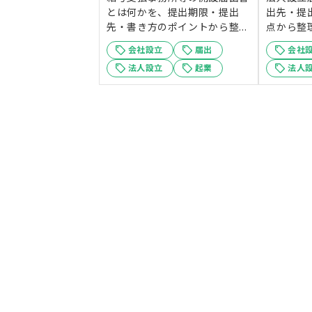
とは何かを、提出期限・提出
出先・提
先・書き方のポイントから整...
点から整理
会社設立
届出
会社
法人設立
起業
法人