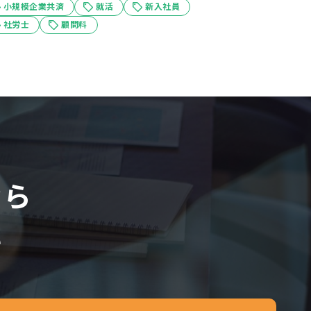
小規模企業共済
就活
新入社員
社労士
顧問料
なら
い