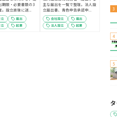
出期限・必要書類の3
主な届出を一覧で整理。法人設
。設立直後に迷...
立届出書、青色申告承認申...
設立
届出
会社設立
届出
設立
起業
法人設立
起業
タ