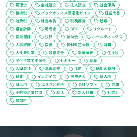
税理士
会社設立
法人設立
社会保険
相続税
バックオフィス最適化ガイド
経営改善
消費税
確定申告
税務調査
起業
経営計画
助成金
BPO
リクルート
役員報酬
決算
補助金
ホールディングス
人事評価
届出
税制改正大綱
財務
人件費対策
最低賃金
事業承継
住民税
子供子育て支援金
セミナー
副業
合同会社
年末調整
採用
納期の特例
融資
インボイス
医療法人
法人税
AI活用
ふるさと納税
会計ソフト
労務
小規模企業共済
就活
新入社員
社労士
顧問料