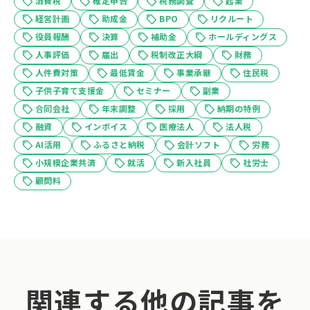
消費税
確定申告
税務調査
起業
経営計画
助成金
BPO
リクルート
役員報酬
決算
補助金
ホールディングス
人事評価
届出
税制改正大綱
財務
人件費対策
最低賃金
事業承継
住民税
子供子育て支援金
セミナー
副業
合同会社
年末調整
採用
納期の特例
融資
インボイス
医療法人
法人税
AI活用
ふるさと納税
会計ソフト
労務
小規模企業共済
就活
新入社員
社労士
顧問料
関連する他の記事を