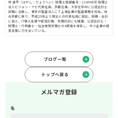
林 遼平（はやし・りょうへい）税理士登録番号：124948号 税理士
法人ビジョン・ナビ代表社員。京都出身。大学在学中に公認会計士
試験に合格し、東京の監査法人にて上場企業の監査業務を担当。地
元京都に戻り、平成29年より現法人の代表社員に就任。税務・会計
に加え、IT導入支援や経営計画、労務対応にも精通。公認会計士・
税理士・行政書士・社会保険労務士の4資格を保有し、中小企業の経
営支援に力を注いでいる。
ブログ一覧
トップへ戻る
メルマガ登録
名