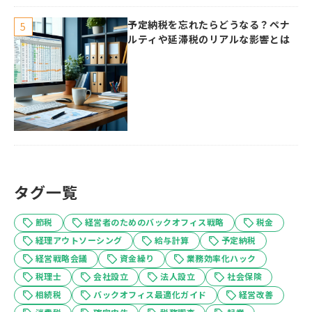
予定納税を忘れたらどうなる？ペナ
ルティや延滞税のリアルな影響とは
タグ一覧
節税
経営者のためのバックオフィス戦略
税金
経理アウトソーシング
給与計算
予定納税
経営戦略会議
資金繰り
業務効率化ハック
税理士
会社設立
法人設立
社会保険
相続税
バックオフィス最適化ガイド
経営改善