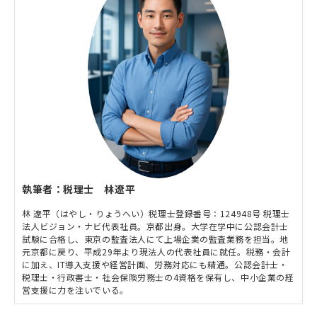
執筆者：税理士 林遼平
林 遼平（はやし・りょうへい）税理士登録番号：124948号 税理士
法人ビジョン・ナビ代表社員。京都出身。大学在学中に公認会計士
試験に合格し、東京の監査法人にて上場企業の監査業務を担当。地
元京都に戻り、平成29年より現法人の代表社員に就任。税務・会計
に加え、IT導入支援や経営計画、労務対応にも精通。公認会計士・
税理士・行政書士・社会保険労務士の4資格を保有し、中小企業の経
営支援に力を注いでいる。