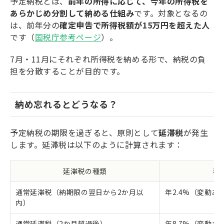
予定納税とは、
前年の所得に応じて、今年の所得税を
あらかじめ分割して納める仕組み
です。対象となるの
は、前年分の
確定申告で所得税額が15万円を超えた人
です（
国税庁参考ページ
）。
7月・11月にそれぞれ所得税を納める形で、納税の負
担を分散することが目的です。
納め忘れるとどうなる？
予定納税の期限を過ぎると、原則として
延滞税
が発生
します。延滞税は以下のように計算されます：
延滞税の種類
税
通常延滞税（納期限の翌日から2か月以
年2.4%（変動あ
内）
通常延滞税（2か月超過後）
年8.7%（変動あ