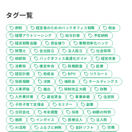
タグ一覧
節税
経営者のためのバックオフィス戦略
税金
経理アウトソーシング
給与計算
予定納税
経営戦略会議
資金繰り
業務効率化ハック
税理士
会社設立
法人設立
社会保険
相続税
バックオフィス最適化ガイド
経営改善
消費税
確定申告
税務調査
起業
経営計画
助成金
BPO
リクルート
役員報酬
決算
補助金
ホールディングス
人事評価
届出
税制改正大綱
財務
人件費対策
最低賃金
事業承継
住民税
子供子育て支援金
セミナー
副業
合同会社
年末調整
採用
納期の特例
融資
インボイス
医療法人
法人税
AI活用
ふるさと納税
会計ソフト
労務